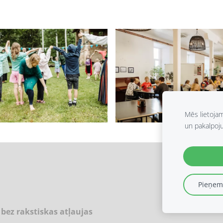
Mēs lietoja
un pakalpoj
Pieņemt
 bez rakstiskas atļaujas