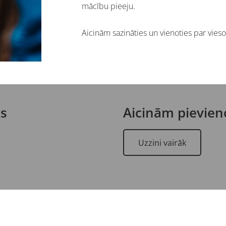
mācību pieeju.
Aicinām sazināties un vienoties par vieso
us
Aicinām pievien
Uzzini vairāk