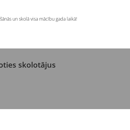
šānās un skolā visa mācību gada laikā!
oties skolotājus