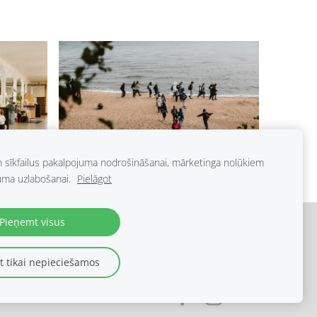
m sīkfailus pakalpojuma nodrošināšanai, mārketinga nolūkiem
uma uzlabošanai.
Pielāgot
Pieņemt visus
 tikai nepieciešamos