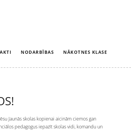
AKTI
NODARBĪBAS
NĀKOTNES KLASE
OS!
su Jaunās skolas kopienai aicinām ciemos gan
nciālos pedagogus iepazīt skolas vidi, komandu un