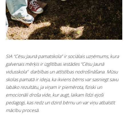
SIA “Cēsu Jaunā pamatskola” ir sociālais uzņēmums, kura
galvenais mērķis ir izglītības iestādes “Cēsu Jaunā
vidusskola” darbības un attīstības nodrošināšana. Mūsu
skolas pamatā ir ideja, ka ikviens bērns var sasniegt savu
labāko rezultātu, ja viņam ir piemērota, fiziski un
emocionāli droša vide, kur augt, laikam līdzi ejoši
pedagogi, kas redz un dzird bērnu un var viņu atbalstīt
mācību procesā.