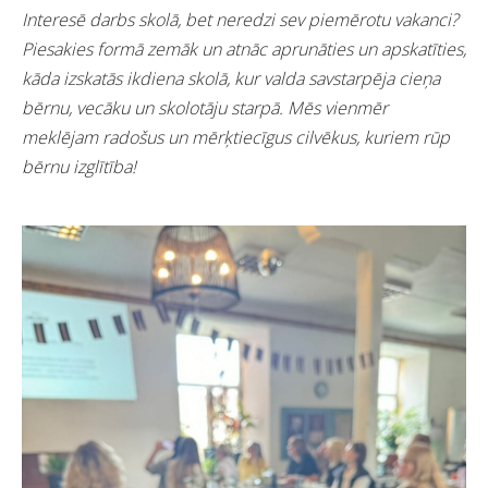
Interesē darbs skolā, bet neredzi sev piemērotu vakanci?
Piesakies formā zemāk un atnāc aprunāties un apskatīties,
kāda izskatās ikdiena skolā, kur valda savstarpēja cieņa
bērnu, vecāku un skolotāju starpā. Mēs vienmēr
meklējam radošus un mērķtiecīgus cilvēkus, kuriem rūp
bērnu izglītība!