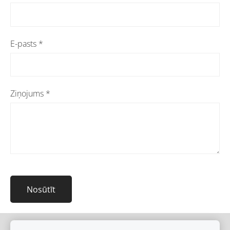
E-pasts
*
Ziņojums
*