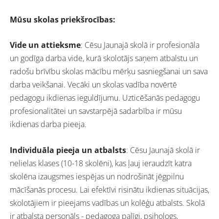
Mūsu skolas priekšrocības:
Vide un attieksme
: Cēsu Jaunajā skolā ir profesionāla
un godīga darba vide, kurā skolotājs saņem atbalstu un
radošu brīvību skolas mācību mērķu sasniegšanai un sava
darba veikšanai. Vecāki un skolas vadība novērtē
pedagogu ikdienas ieguldījumu. Uzticēšanās pedagogu
profesionalitātei un savstarpējā sadarbība ir mūsu
ikdienas darba pieeja.
Individuāla pieeja un atbalsts
: Cēsu Jaunajā skolā ir
nelielas klases (10-18 skolēni), kas ļauj ieraudzīt katra
skolēna izaugsmes iespējas un nodrošināt jēgpilnu
mācīšanās procesu. Lai efektīvi risinātu ikdienas situācijas,
skolotājiem ir pieejams vadības un kolēģu atbalsts. Skolā
ir atbalsta personāls - pedagoga palīgi, psihologs,